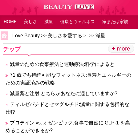
HOME
美しさ
減量
健康とウェルネス
家または家族
よくある質問
フィットネス
フィーリング
Love Beauty
>>
美しさを愛する
> >>
減量
+ more
チップ
減量のための食事療法と運動療法:科学によると
71 歳でも持続可能なフィットネス:長寿とエネルギーの
ための実証済みの戦略
減量薬と注射:どちらがあなたに適していますか?
ティルゼパチドとセマグルチド:減量に関する包括的な
比較
プロテイン vs. オゼンピック:食事で自然に GLP-1 を高
めることができるか?