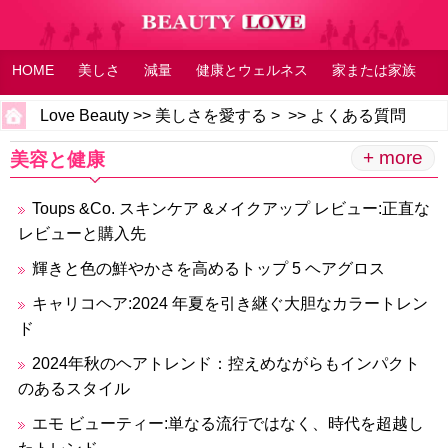
HOME
美しさ
減量
健康とウェルネス
家または家族
よくある質問
フィットネス
フィーリング
Love Beauty
>>
美しさを愛する
> >>
よくある質問
+ more
美容と健康
Toups &Co. スキンケア &メイクアップ レビュー:正直な
レビューと購入先
輝きと色の鮮やかさを高めるトップ 5 ヘアグロス
キャリコヘア:2024 年夏を引き継ぐ大胆なカラートレン
ド
2024年秋のヘアトレンド：控えめながらもインパクト
のあるスタイル
エモ ビューティー:単なる流行ではなく、時代を超越し