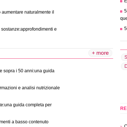
E
5
uò aumentare naturalmente il
que
5
i sostanze:approfondimenti e
+ more
S
D
ne sopra i 50 anni:una guida
ermazioni e analisi nutrizionale
nte:una guida completa per
RE
imenti a basso contenuto
Q