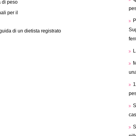
a di peso
pes
li per il
P
Sug
guida di un dietista registrato
fen
L
M
una
1
pes
S
cas
S
pil