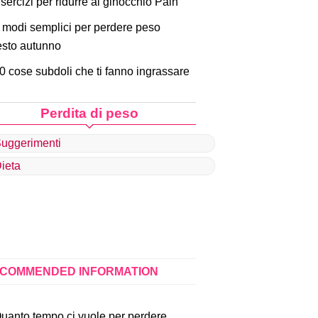
sercizi per ridurre al ginocchio Pain
 modi semplici per perdere peso
sto autunno
0 cose subdoli che ti fanno ingrassare
Perdita di peso
uggerimenti
ieta
COMMENDED INFORMATION
uanto tempo ci vuole per perdere