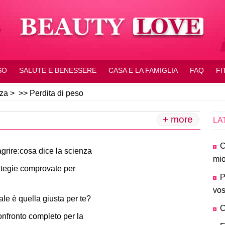
SO
SALUTE E BENESSERE
CASA E LA FAMIGLIA
FAQ
FI
zza
> >>
Perdita di peso
+ more
LA
C
agrire:cosa dice la scienza
mi
rategie comprovate per
P
vos
ale è quella giusta per te?
C
nfronto completo per la