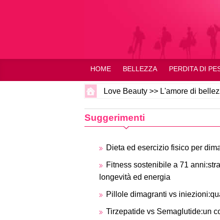
HOME
BELLEZZA
PERDITA DI PE
Love Beauty
>>
L'amore di belle
Suggerimenti
Dieta ed esercizio fisico per dim
Fitness sostenibile a 71 anni:st
longevità ed energia
Pillole dimagranti vs iniezioni:qu
Tirzepatide vs Semaglutide:un co