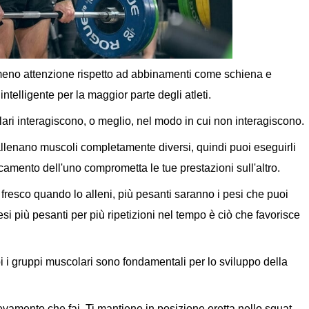
o meno attenzione rispetto ad abbinamenti come schiena e
intelligente per la maggior parte degli atleti.
lari interagiscono, o meglio, nel modo in cui non interagiscono.
ti allenano muscoli completamente diversi, quindi puoi eseguirli
camento dell'uno comprometta le tue prestazioni sull'altro.
resco quando lo alleni, più pesanti saranno i pesi che puoi
esi più pesanti per più ripetizioni nel tempo è ciò che favorisce
i gruppi muscolari sono fondamentali per lo sviluppo della
evamento che fai. Ti mantiene in posizione eretta nello squat,