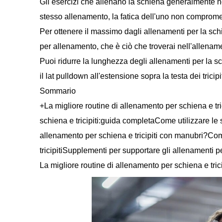
Gli esercizi che allenano la schiena generalmente non
stesso allenamento, la fatica dell'uno non compromett
Per ottenere il massimo dagli allenamenti per la schi
per allenamento, che è ciò che troverai nell'allename
Puoi ridurre la lunghezza degli allenamenti per la sch
il lat pulldown all'estensione sopra la testa dei trici
Sommario
+La migliore routine di allenamento per schiena e tr
schiena e tricipiti:guida completaCome utilizzare le 
allenamento per schiena e tricipiti con manubri?Com
tricipitiSupplementi per supportare gli allenamenti p
La migliore routine di allenamento per schiena e trici