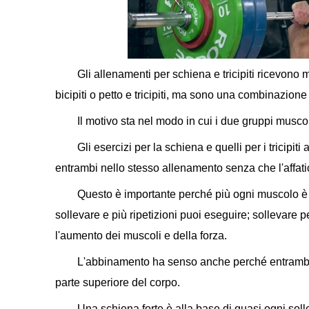
Gli allenamenti per schiena e tricipiti ricevon
bicipiti o petto e tricipiti, ma sono una combinazione 
Il motivo sta nel modo in cui i due gruppi musco
Gli esercizi per la schiena e quelli per i tricipi
entrambi nello stesso allenamento senza che l'affati
Questo è importante perché più ogni muscolo è f
sollevare e più ripetizioni puoi eseguire; sollevare p
l'aumento dei muscoli e della forza.
L'abbinamento ha senso anche perché entrambi 
parte superiore del corpo.
Una schiena forte è alla base di quasi ogni soll