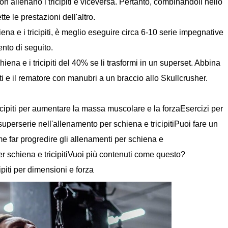
 allenano i tricipiti e viceversa. Pertanto, combinandoli nello
e le prestazioni dell'altro.
ena e i tricipiti, è meglio eseguire circa 6-10 serie impegnative
nto di seguito.
iena e i tricipiti del 40% se li trasformi in un superset. Abbina
piti e il rematore con manubri a un braccio allo Skullcrusher.
icipiti per aumentare la massa muscolare e la forzaEsercizi per
superserie nell'allenamento per schiena e tricipitiPuoi fare un
e far progredire gli allenamenti per schiena e
er schiena e tricipitiVuoi più contenuti come questo?
piti per dimensioni e forza