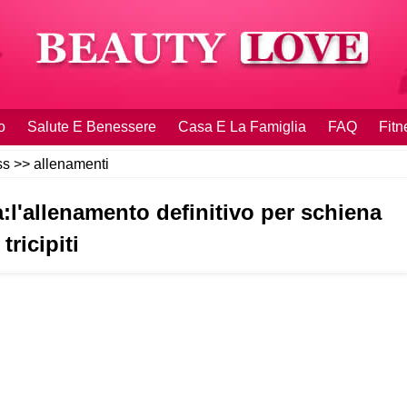
o
Salute E Benessere
Casa E La Famiglia
FAQ
Fitn
ss
>>
allenamenti
:l'allenamento definitivo per schiena
 tricipiti