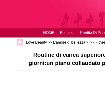
HOME
Bellezza
Perdita Di Pes
Love Beauty
>>
L'amore di bellezza
> >>
Fitne
Routine di carica superiore
giorni:un piano collaudato pe