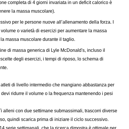
one completa di 4 giorni invariata in un deficit calorico è
ntenere la massa muscolare).
essivo per le persone nuove all’allenamento della forza. I
to volume o varietà di esercizi per aumentare la massa
a massa muscolare durante il taglio.
ine di massa generica di Lyle McDonald's, incluso il
celte degli esercizi, i tempi di riposo, lo schema di
nte.
i atleti di livello intermedio che mangiano abbastanza per
to devi ridurre il volume o la frequenza mantenendo i pesi
Ti alleni con due settimane submassimali, trascorri diverse
, quindi scarica prima di iniziare il ciclo successivo.
4 serie settimanali, che la ricerca dimostra è ottimale per