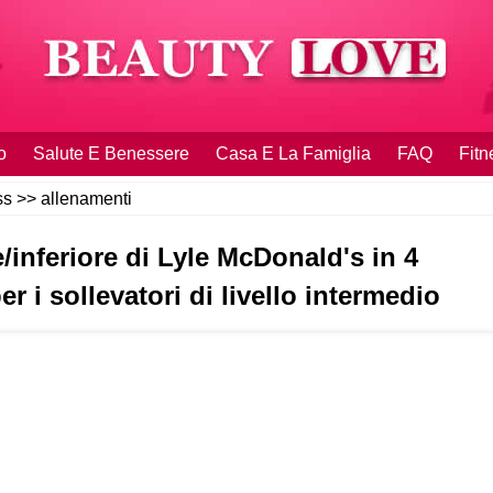
o
Salute E Benessere
Casa E La Famiglia
FAQ
Fitn
ss
>>
allenamenti
/inferiore di Lyle McDonald's in 4
r i sollevatori di livello intermedio