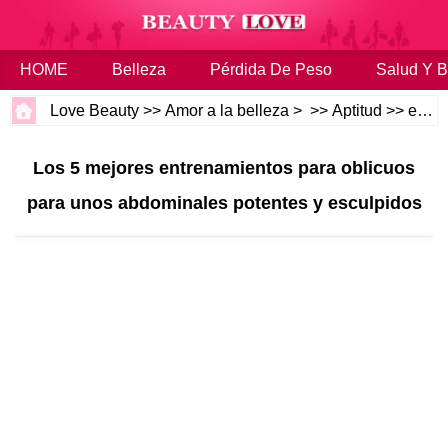
HOME
Belleza
Pérdida De Peso
Salud Y B
Love Beauty
>>
Amor a la belleza
> >>
Aptitud
>>
entrenamientos
Los 5 mejores entrenamientos para oblicuos
para unos abdominales potentes y esculpidos