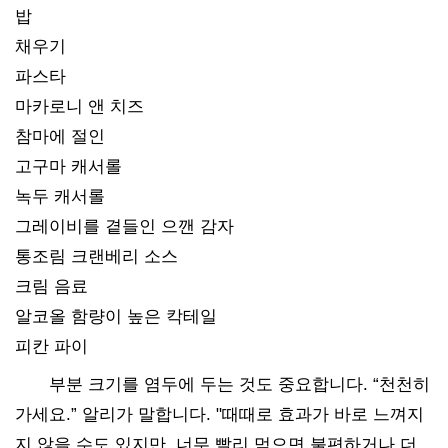
밥
채우기
파스타
마카로니 앤 치즈
참마에 절인
고구마 캐서롤
녹두 캐서롤
그레이비를 곁들인 으깬 감자
통조림 크랜베리 소스
크림 음료
알코올 함량이 높은 칵테일
피칸 파이
부분 크기를 염두에 두는 것도 중요합니다. “천천히
가세요.” 알리가 말합니다. "때때로 효과가 바로 느껴지
지 않을 수도 있지만, 너무 빨리 먹으면 불편하거나 더