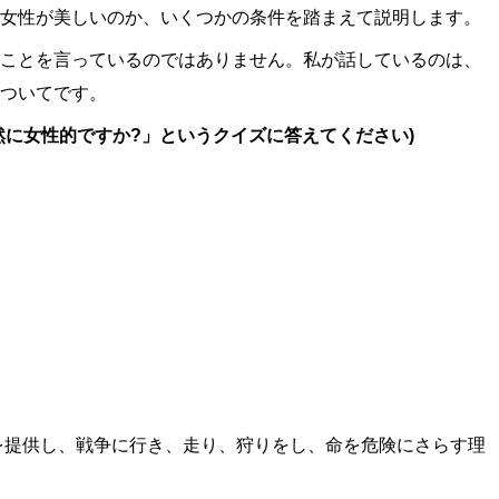
女性が美しいのか、いくつかの条件を踏まえて説明します。
ことを言っているのではありません。私が話しているのは、
についてです。
然に女性的ですか?」というクイズに答えてください)
を提供し、戦争に行き、走り、狩りをし、命を危険にさらす理