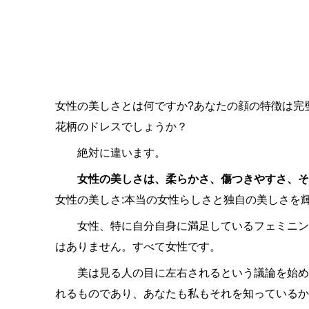
女性の美しさとは何ですか?あなたの顔の特徴は完
花柄のドレスでしょうか？
絶対に違います。
女性の美しさは、柔らかさ、傷つきやすさ、そ
女性の美しさ:本当の女性らしさと独自の美しさを
女性、特に自分自身に満足しているフェミニン
はありません。すべて女性です。
美は見る人の目に左右されるという議論を始め
れるものであり、あなたも私もそれを知っているか