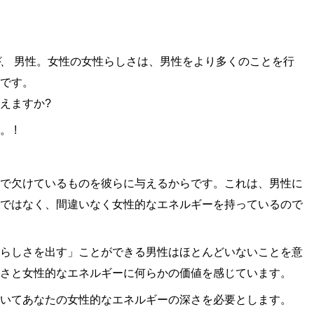
が、
男性。女性の女性らしさは、男性をより多くのことを行
です。
えますか?
 !
で欠けているものを彼らに与えるからです。これは、男性に
ではなく、間違いなく女性的なエネルギーを持っているので
らしさを出す」ことができる男性はほとんどいないことを意
さと女性的なエネルギーに何らかの価値を感じています。
いてあなたの女性的なエネルギーの深さを必要とします。