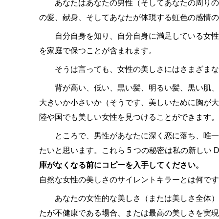
あなたはあなたの男性（そしてあなたの周りの
の愛、献身、そしてあなたが体現する虹色の感情の
自分自身を知り、自分自身に満足している女性
を家庭で保つことが含まれます。
そうは言っても、女性の美しさにはさまざまな
背が高い、低い、黒い髪、明るい髪、黒い肌、
大きいか小さいか（そうです、美しいために胸が大
陸や国でも美しい女性を見つけることができます。
ところで、男性があなたに深く恋に落ち、唯一
たいと思います。これら 5 つの秘密は私の新しい 
庫がなくなる前にコピーを入手してください。
自然な女性の美しさのサイレントキラーとは何です
あなたの女性的な美しさ（または美しさ全体）
たが不健康である場合、または最高の美しさを実現