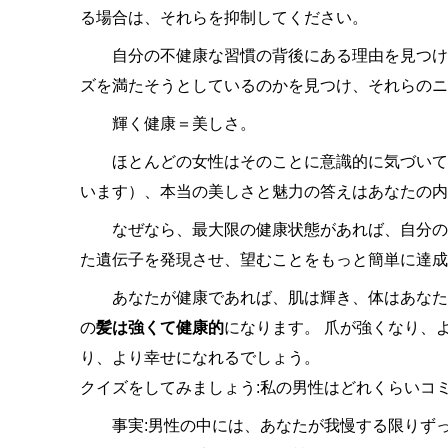
る場合は、それらを抑制してください。
自分の不健康な習慣の背後にある理由を見つけ
ズを満たそうとしているのかを見つけ、それらのニ
輝く健康＝美しさ。
ほとんどの女性はそのことに意識的に気づいて
います）、本当の美しさと魅力の答えはあなたの内
なぜなら、最大限の健康状態があれば、自分の
た遺伝子を発現させ、望むことをもっと簡単に達成
あなたが健康であれば、肌は輝き、体はあなた
の
髪は強くて健康的
になります。 爪が強くなり、
り、より幸せになれるでしょう。
クイズをしてみましょう:私の男性はどれくらいコ
事実:男性の中には、あなたが我慢する限りず