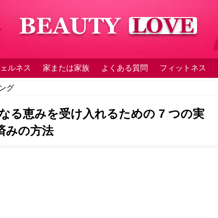
ェルネス
家または家族
よくある質問
フィットネス
ング
なる恵みを受け入れるための 7 つの実
済みの方法