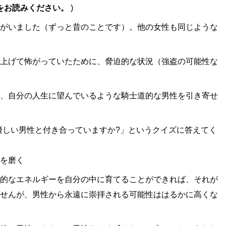
事をお読みください。
)
がいました（ずっと昔のことです）。他の女性も同じような
上げて怖がっていたために、脅迫的な状況（強盗の可能性な
、自分の人生に望んでいるような騎士道的な男性を引き寄せ
優しい男性と付き合っていますか?」というクイズに答えてく
を磨く
的なエネルギーを自分の中に育てることができれば、それが
せんが、男性から永遠に崇拝される可能性ははるかに高くな