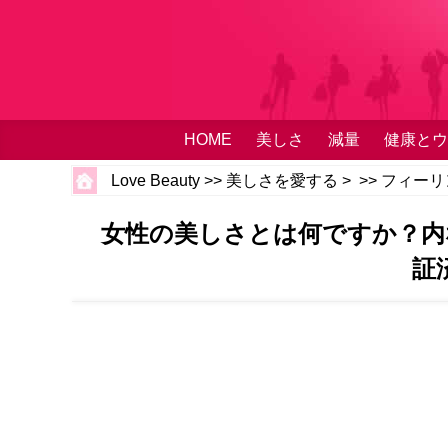
HOME
美しさ
減量
健康とウ
Love Beauty
>>
美しさを愛する
> >>
フィーリ
女性の美しさとは何ですか？内
証