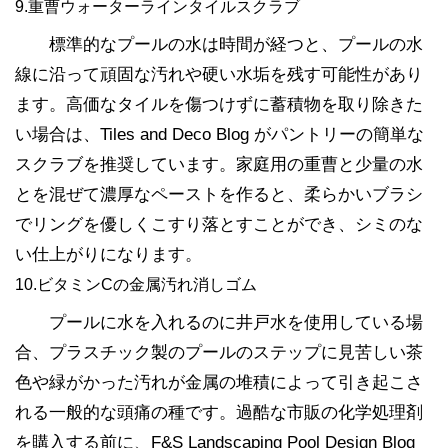
9.重曹ウォーターラインタイルスクラブ
標準的なプールの水は時間が経つと、プールの水
線に沿って頑固な汚れや硬い水垢を残す可能性があり
ます。高価なタイルを傷つけずに蓄積物を取り除きた
い場合は、Tiles and Deco Blog がパントリーの簡単な
スクラブを推奨しています。家庭用の重曹と少量の水
とを混ぜて濃厚なペーストを作ると、柔らかいブラシ
でリングを優しくこすり落とすことができ、シミのな
い仕上がりになります。
10.ビタミンCの金属汚れ消しゴム
プールに水を入れるのに井戸水を使用している場
合、プラスチック製のプールのステップに見苦しい茶
色や緑がかった汚れが金属の堆積によって引き起こさ
れる一般的な頭痛の種です。過酷な市販の化学処理剤
を購入する前に、F&S Landscaping Pool Design Blog