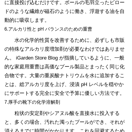
に直接投げ込むだけです。ボールの毛羽立ったビロー
ドのような繊維が磁石のように働き、浮遊する油を自
動的に吸収します。
6.アルカリ性と pH バランスのための重曹
水の化学的性質を改善するために、必ずしも市販
の特殊なアルカリ度増加剤が必要なわけではありませ
ん。 iGarden Store Blog が指摘しているように、一般
的な家庭用重曹は高価なプール製品とまったく同じ化
合物です。大量の重炭酸ナトリウムを水に追加するこ
とは、総アルカリ度を上げ、浸漬 pH レベルを穏やか
にサポートする完全に安全で予算に優しい方法です。
7.厚手の靴下の化学溶解剤
粒状の安定剤やシアヌル酸を直接水に投入する
と、多くの場合、汚れた濁ったプールができ、それが
消えるまでに時間がかかります。これを回避するため