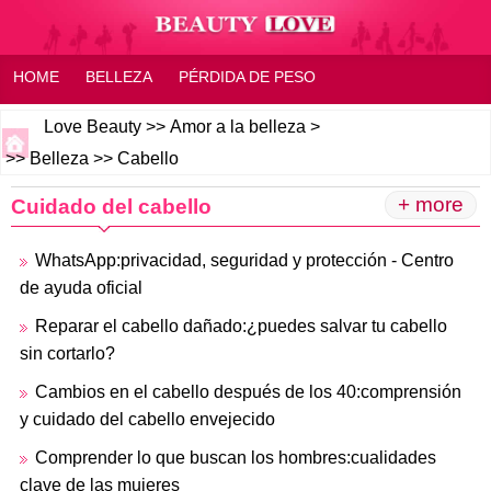
HOME
BELLEZA
PÉRDIDA DE PESO
SALUD Y BIENESTAR
HOGAR O FAMILIA
Love Beauty
>>
Amor a la belleza
>
>>
Belleza
>>
Cabello
PREGUNTAS MÁS FRECUENTES
APTITUD
SENTIMIENTO
+ more
Cuidado del cabello
WhatsApp:privacidad, seguridad y protección - Centro
de ayuda oficial
Reparar el cabello dañado:¿puedes salvar tu cabello
sin cortarlo?
Cambios en el cabello después de los 40:comprensión
y cuidado del cabello envejecido
Comprender lo que buscan los hombres:cualidades
clave de las mujeres