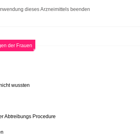
Anwendung dieses Arzneimittels beenden
gen der Frauen
 nicht wussten
der Abtreibungs Procedure
en