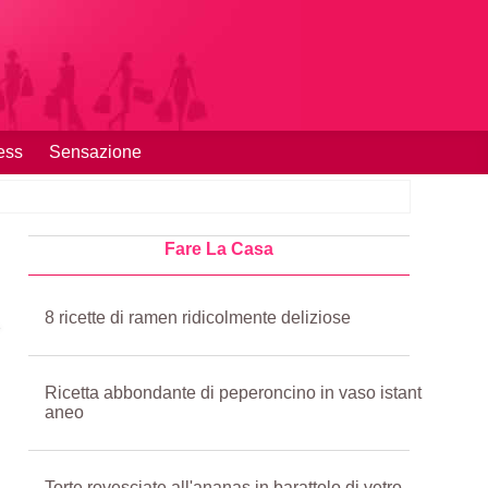
ess
Sensazione
Fare La Casa
8 ricette di ramen ridicolmente deliziose
Ricetta abbondante di peperoncino in vaso istant
aneo
Torte rovesciate all'ananas in barattolo di vetro