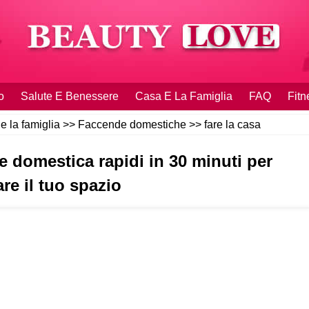
o
Salute E Benessere
Casa E La Famiglia
FAQ
Fitn
e la famiglia
>>
Faccende domestiche
>>
fare la casa
e domestica rapidi in 30 minuti per
re il tuo spazio