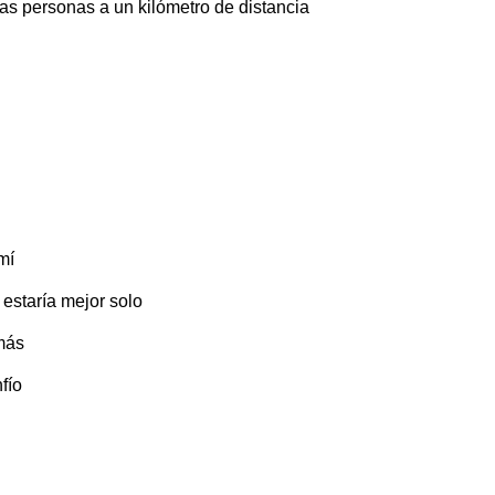
ras personas a un kilómetro de distancia
mí
estaría mejor solo
más
fío