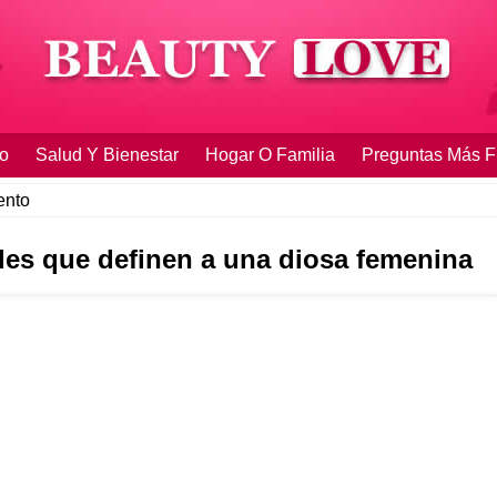
o
Salud Y Bienestar
Hogar O Familia
Preguntas Más F
ento
es que definen a una diosa femenina