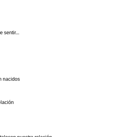
sentir...
én nacidos
elación