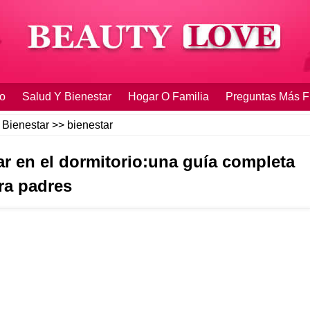
o
Salud Y Bienestar
Hogar O Familia
Preguntas Más F
 Bienestar
>>
bienestar
r en el dormitorio:una guía completa
ra padres