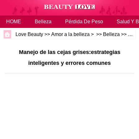
HOME
Belleza
Pérdida De Peso
Salud Y B
Love Beauty
>>
Amor a la belleza
> >>
Belleza
>>
Cabe
Manejo de las cejas grises:estrategias
inteligentes y errores comunes