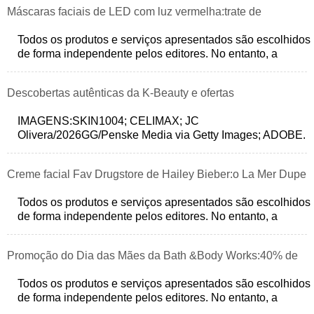
Máscaras faciais de LED com luz vermelha:trate de
preocupações com a pele e economize 50% hoje
Todos os produtos e serviços apresentados são escolhidos
de forma independente pelos editores. No entanto, a
StyleCaster pode receber uma co
Descobertas autênticas da K-Beauty e ofertas
exclusivas:descubra sua próxima obsessão por cuidados
IMAGENS:SKIN1004; CELIMAX; JC
Olivera/2026GG/Penske Media via Getty Images; ADOBE.
com a pele
PROJETO:STEPHANIE CUI/STYLECASTER. Todos os
produtos e
Creme facial Fav Drugstore de Hailey Bieber:o La Mer Dupe
de US $ 20 que oferece hidratação de luxo
Todos os produtos e serviços apresentados são escolhidos
de forma independente pelos editores. No entanto, a
StyleCaster pode receber uma co
Promoção do Dia das Mães da Bath &Body Works:40% de
desconto em todo o site!
Todos os produtos e serviços apresentados são escolhidos
de forma independente pelos editores. No entanto, a
StyleCaster pode receber uma co