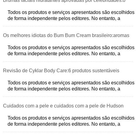
Brumas faciais hidratantes aprovadas por celebridades:o
segredo de US $ 12 para uma pele brilhante
Todos os produtos e serviços apresentados são escolhidos
de forma independente pelos editores. No entanto, a
StyleCaster pode receber uma co
Os melhores idiotas do Bum Bum Cream brasileiro:aromas
tropicais abaixo de US $ 10
Todos os produtos e serviços apresentados são escolhidos
de forma independente pelos editores. No entanto, a
StyleCaster pode receber uma co
Revisão de Cyklar Body Care:6 produtos sustentáveis ​​
imperdíveis, testados e aprovados
Todos os produtos e serviços apresentados são escolhidos
de forma independente pelos editores. No entanto, a
StyleCaster pode receber uma co
Cuidados com a pele e cuidados com a pele de Hudson
Williams:um mergulho profundo em seus 56 produtos
Todos os produtos e serviços apresentados são escolhidos
de forma independente pelos editores. No entanto, a
favoritos
StyleCaster pode receber uma co