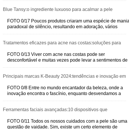
Blue Tansy:o ingrediente luxuoso para acalmar a pele
irritada
FOTO 0/17 Poucos produtos criaram uma espécie de mani
paradoxal de silêncio, resultando em adoração, vários
ingressos esgotados e listas
Tratamentos eficazes para acne nas costas:soluções para
pele clara
FOTO 0/13 Viver com acne nas costas pode ser
desconfortável e muitas vezes pode levar a sentimentos de
constrangimento. A coceira e o des
Principais marcas K-Beauty 2024:tendências e inovação em
cuidados com a pele
FOTO 0/8 Entre no mundo encantador da beleza, onde a
inovação encontra o fascínio, enquanto desvendamos a
cortina das marcas K-Beauty mai
Ferramentas faciais avançadas:10 dispositivos que
transformam as rotinas de cuidados com a pele
FOTO 0/11 Todos os nossos cuidados com a pele são uma
questão de vaidade. Sim, existe um certo elemento de