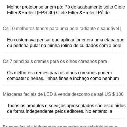
Revisado e recomendado por especialistas
Melhor protetor solar em pó: Pó de acabamento solto Ciele
Filter &Protect (FPS 30) Ciele Filter &Protect Pó de
Acabamento Solto (FPS 30)
Os 10 melhores toners para uma pele radiante e saudável |
Avaliações de especialistas
Eu costumava pensar que aplicar toner era uma etapa que
eu poderia pular na minha rotina de cuidados com a pele,
mas depois de testar alguns
Os 7 principais cremes para os olhos coreanos para
olheiras, rugas e inchaço
Os melhores cremes para os olhos coreanos podem
combater olheiras, linhas finas e inchaço como nenhum
outro. Eles são alimentados por ingred
Máscaras faciais de LED à venda:desconto de até US $ 100
- StyleCaster
Todos os produtos e serviços apresentados são escolhidos
de forma independente pelos editores. No entanto, a
StyleCaster pode receber uma co