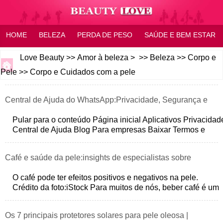
HOME
BELEZA
PERDA DE PESO
SAÚDE E BEM ESTAR
CASA OU FAMÍLIA
PERGUNTAS FREQUENTES
Love Beauty
>>
Amor à beleza
> >>
Beleza
>>
Corpo e
Pele
>>
Corpo e Cuidados com a pele
GINÁSTICA
SENTIMENTO
Central de Ajuda do WhatsApp:Privacidade, Segurança e
Suporte
Pular para o conteúdo Página inicial Aplicativos Privacidad
Central de Ajuda Blog Para empresas Baixar Termos e
Política de Priva
Café e saúde da pele:insights de especialistas sobre
benefícios e riscos
O café pode ter efeitos positivos e negativos na pele.
Crédito da foto:iStock Para muitos de nós, beber café é um
ritual diário. Muitas ve
Os 7 principais protetores solares para pele oleosa |