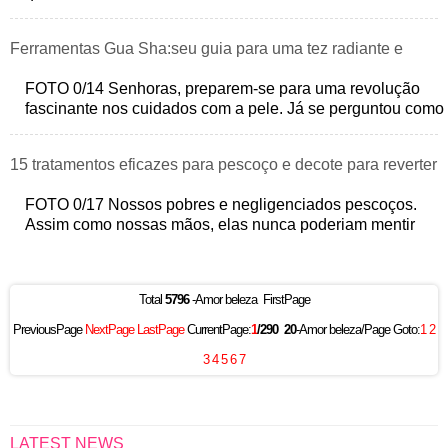
saúde da pele e de cuidado com
Ferramentas Gua Sha:seu guia para uma tez radiante e
cuidados com a pele aprovados por celebridades
FOTO 0/14 Senhoras, preparem-se para uma revolução
fascinante nos cuidados com a pele. Já se perguntou como
suas celebridades favoritas c
15 tratamentos eficazes para pescoço e decote para reverter
a flacidez
FOTO 0/17 Nossos pobres e negligenciados pescoços.
Assim como nossas mãos, elas nunca poderiam mentir
sobre sua idade. Ou poderiam? Infel
Total
5796
-Amor beleza FirstPage
PreviousPage
NextPage
LastPage
CurrentPage:
1
/290
20
-Amor beleza/Page Goto:
1
2
3
4
5
6
7
LATEST NEWS