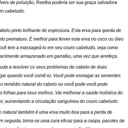
veis de poluição, Reetha poderia ser sua graça salvadora
uro cabeludo.
cabelo preto brilhante de espessura. Esta erva para queda de
 prematuro. É melhor para ferver esta erva no coco ou óleo
ocê tem a massageá-lo em seu couro cabeludo, veja como
 facilmente armazenado em garrafas, uma vez que arrefeça.
ajuda a resolver os seus problemas de cabelo de duas
ugar quando você comê-lo. Você pode esmagar as sementes
 o remédio natural do cabelo ou você pode você pode
 folhas para seus molhos. Vai melhorar a saúde holística do
er, aumentando a circulação sanguínea do couro cabeludo.
o natural também é uma erva muito boa para a perda de
em seguida, torna-se uma cura eficaz para a caspa. pacotes de