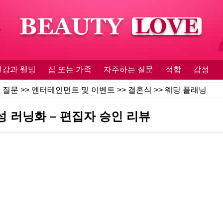
건강과 웰빙
집 또는 가족
자주하는 질문
적합
감정
 질문
>>
엔터테인먼트 및 이벤트
>>
결혼식
>>
웨딩 플래닝
여성 러닝화 – 편집자 승인 리뷰