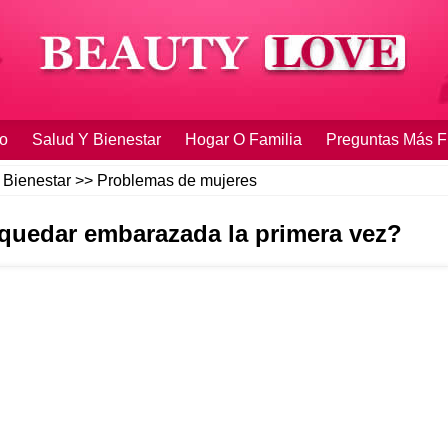
o
Salud Y Bienestar
Hogar O Familia
Preguntas Más F
 Bienestar
>>
Problemas de mujeres
 quedar embarazada la primera vez?