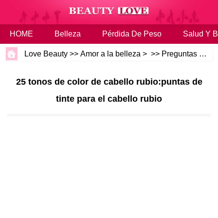
HOME
Belleza
Pérdida De Peso
Salud Y B
Love Beauty
>>
Amor a la belleza
> >>
Preguntas más frecuentes
25 tonos de color de cabello rubio:puntas de
tinte para el cabello rubio