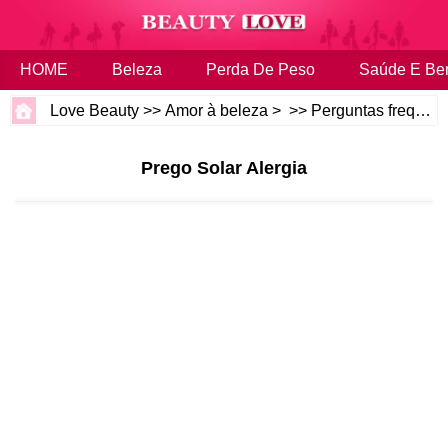
HOME
Beleza
Perda De Peso
Saúde E Be
Love Beauty
>>
Amor à beleza
> >>
Perguntas frequentes
Prego Solar Alergia