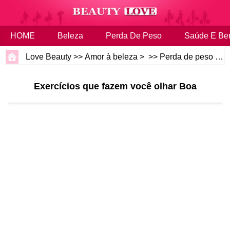
HOME
Beleza
Perda De Peso
Saúde E Be
Love Beauty
>>
Amor à beleza
> >>
Perda de peso
>>
Exercícios que fazem você olhar Boa