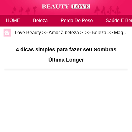
HOME
Beleza
Perda De Peso
Saúde E Be
Love Beauty
>>
Amor à beleza
> >>
Beleza
>>
Maquiagem
4 dicas simples para fazer seu Sombras
Última Longer