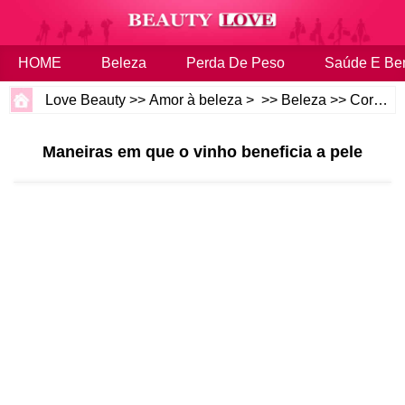
HOME
Beleza
Perda De Peso
Saúde E Be
Love Beauty
>>
Amor à beleza
> >>
Beleza
>>
Corpo e Pele
Maneiras em que o vinho beneficia a pele