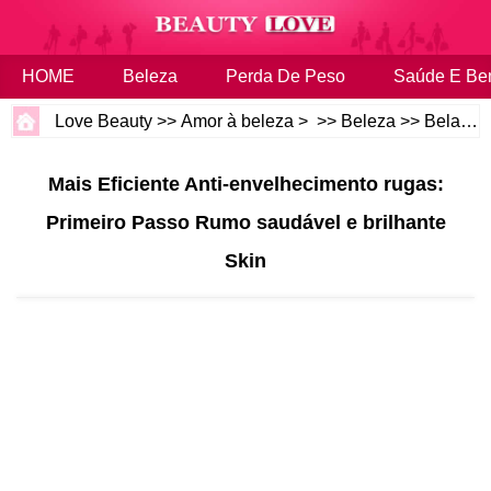
HOME
Beleza
Perda De Peso
Saúde E Be
Love Beauty
>>
Amor à beleza
> >>
Beleza
>>
Belas dicas
Mais Eficiente Anti-envelhecimento rugas:
Primeiro Passo Rumo saudável e brilhante
Skin