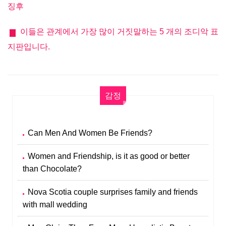
징후
이들은 관계에서 가장 많이 거짓말하는 5 개의 조디악 표
지판입니다.
감정
Can Men And Women Be Friends?
Women and Friendship, is it as good or better
than Chocolate?
Nova Scotia couple surprises family and friends
with mall wedding