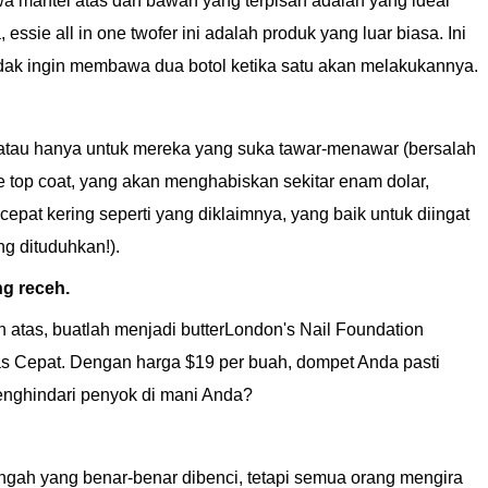
 mantel atas dan bawah yang terpisah adalah yang ideal
ssie all in one twofer ini adalah produk yang luar biasa. Ini
tidak ingin membawa dua botol ketika satu akan melakukannya.
 atau hanya untuk mereka yang suka tawar-menawar (bersalah
e top coat, yang akan menghabiskan sekitar enam dolar,
cepat kering seperti yang diklaimnya, yang baik untuk diingat
ng dituduhkan!).
g receh.
 atas, buatlah menjadi butterLondon's Nail Foundation
s Cepat. Dengan harga $19 per buah, dompet Anda pasti
enghindari penyok di mani Anda?
engah yang benar-benar dibenci, tetapi semua orang mengira