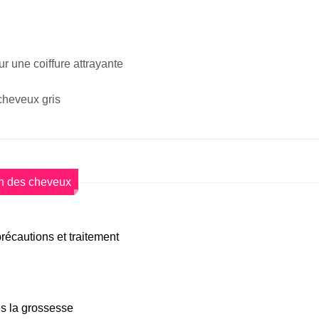
r une coiffure attrayante
cheveux gris
n des cheveux
précautions et traitement
ès la grossesse