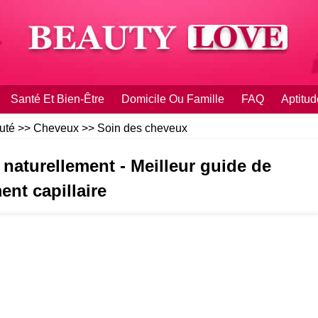
Santé Et Bien-Être
Domicile Ou Famille
FAQ
Aptitud
uté
>>
Cheveux
>>
Soin des cheveux
 naturellement - Meilleur guide de
ent capillaire