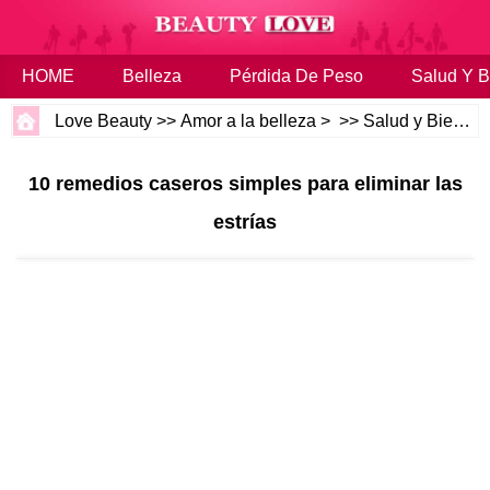
HOME
Belleza
Pérdida De Peso
Salud Y B
Love Beauty
>>
Amor a la belleza
> >>
Salud y Bienestar
10 remedios caseros simples para eliminar las
estrías