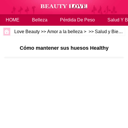
HOME
Belleza
Pérdida De Peso
Salud Y B
Love Beauty
>>
Amor a la belleza
> >>
Salud y Bienestar
Cómo mantener sus huesos Healthy