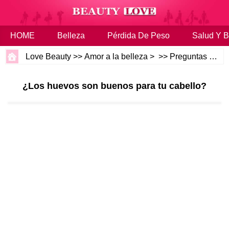
HOME
Belleza
Pérdida De Peso
Salud Y B
Love Beauty
>>
Amor a la belleza
> >>
Preguntas más frecuentes
¿Los huevos son buenos para tu cabello?