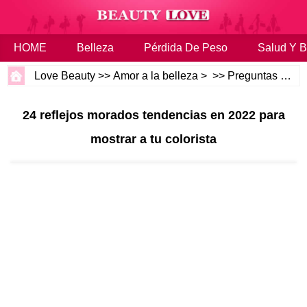
HOME
Belleza
Pérdida De Peso
Salud Y B
Love Beauty
>>
Amor a la belleza
> >>
Preguntas más frecuentes
24 reflejos morados tendencias en 2022 para
mostrar a tu colorista