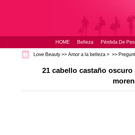
HOME
Belleza
Pérdida De Pes
Love Beauty
>>
Amor a la belleza
> >>
Pregunt
21 cabello castaño oscuro
morena