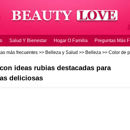
o
Salud Y Bienestar
Hogar O Familia
Preguntas Más F
as más frecuentes
>>
Belleza y Salud
>>
Belleza
>>
Color de p
 con ideas rubias destacadas para
s deliciosas