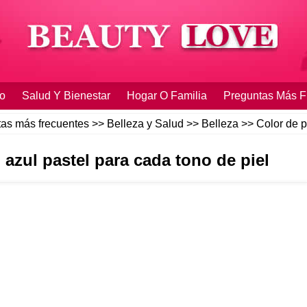
o
Salud Y Bienestar
Hogar O Familia
Preguntas Más F
as más frecuentes
>>
Belleza y Salud
>>
Belleza
>>
Color de p
 azul pastel para cada tono de piel