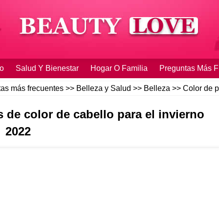
o
Salud Y Bienestar
Hogar O Familia
Preguntas Más F
as más frecuentes
>>
Belleza y Salud
>>
Belleza
>>
Color de p
 de color de cabello para el invierno
2022