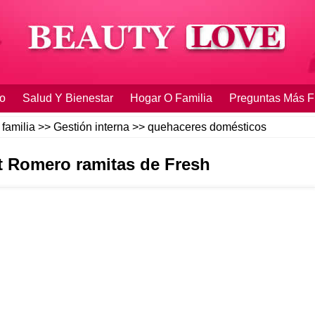
o
Salud Y Bienestar
Hogar O Familia
Preguntas Más F
 familia
>>
Gestión interna
>>
quehaceres domésticos
 Romero ramitas de Fresh