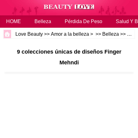
HOME
Belleza
Pérdida De Peso
Salud Y B
Love Beauty
>>
Amor a la belleza
> >>
Belleza
>>
Maqu
9 colecciones únicas de diseños Finger
Mehndi