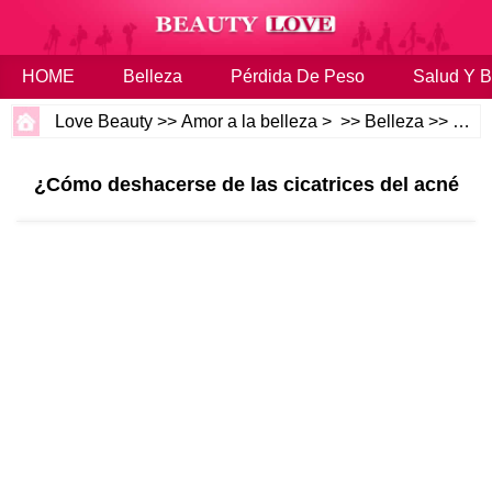
HOME
Belleza
Pérdida De Peso
Salud Y B
Love Beauty
>>
Amor a la belleza
> >>
Belleza
>>
Cuer
¿Cómo deshacerse de las cicatrices del acné