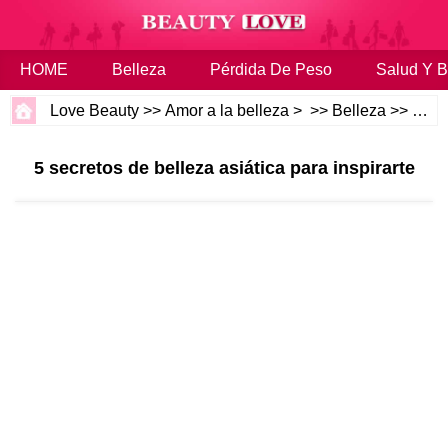
HOME
Belleza
Pérdida De Peso
Salud Y B
Love Beauty
>>
Amor a la belleza
> >>
Belleza
>>
Cuer
5 secretos de belleza asiática para inspirarte