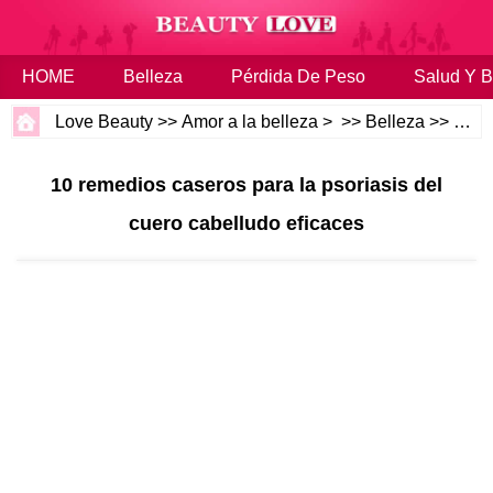
HOME
Belleza
Pérdida De Peso
Salud Y B
Love Beauty
>>
Amor a la belleza
> >>
Belleza
>>
Cuer
10 remedios caseros para la psoriasis del
cuero cabelludo eficaces