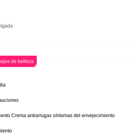
elgada
ejos de belleza
dia
cauciones
iento Crema antiarrugas síntomas del envejecimiento
miento