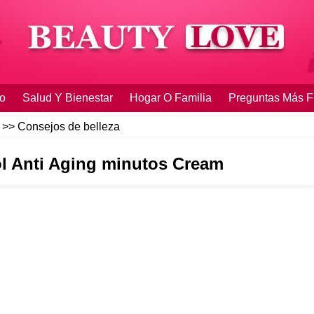
o
Salud Y Bienestar
Hogar O Familia
Preguntas Más F
>>
Consejos de belleza
tol Anti Aging minutos Cream