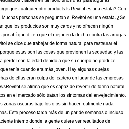
resultados visibles en tan sólo unos días para algunas
rgo que cualquier otro products.Is Revitol es una estafa? Con
. Muchas personas se preguntan si Revitol es una estafa. ¿Se
an que los productos son muy caros y no ofrecen ningún
por ahí que dicen que el mejor en la lucha contra las arrugas
tol se dice que trabajar de forma natural para restaurar el
te porque estas son las cosas que previenen la sequedad y las
a perder con la edad debido a que su cuerpo no produce
il que tenía cuando era más joven. Hay algunas quejas
has de ellas eran culpa del cartero en lugar de las empresas
sRevitol se afirma que es capaz de revertir de forma natural
os en el mercado sólo tratan los síntomas del envejecimiento.
as zonas oscuras bajo los ojos sin hacer realmente nada
mas. Este proceso tarda más de un par de semanas o incluso
iente interno donde la gente quiere ver resultados de