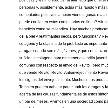
positivas y testimonios. Se ha afirmado que ofrecer 
personas y, posiblemente, actúa más rápido y más la
comentarios positivos también viene algunas malas
puede confiar en estos comentarios en línea? Afirm
beneficio como se reivindica. Hay muchos productos 
de la piel y reafirmantes secos, pero funcionan? Revi
colágeno y la elastina de la piel. Esto es importan
arrugas cuando son más jóvenes, y que comienzan 
suficiente colágeno para mantener ese brillo juven
comunes con respecto al envío de Revitol, pero muc
que vende Revitol.Revitol Antienvejecimiento Review
los signos del envejecimiento. Muchos otros product
También pueden trabajar para cubrir las arrugas y l
acerca de las causas fundamentales de estos sínto
un par de meses. Vivimos en una sociedad como pac