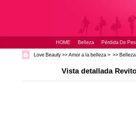
HOME
Belleza
Pérdida De Pes
Love Beauty
>>
Amor a la belleza
> >>
Belleza
Vista detallada Revi